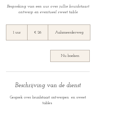
Bespreking van een uur over jullie bruidstaart
ontwerp en eventueel sweet table
26
euro
1 uur
1
€ 26
Aalsmeerderweg
u
u
Nu boeken
Beschrijving van de dienst
Gesprek over bruidstaart ontwerpen en sweet
tables
Contactgegevens